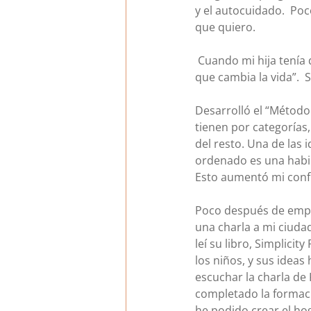
y el autocuidado.  Po
que quiero.
 Cuando mi hija tenía
que cambia la vida”.  
Desarrolló el “Método
tienen por categorías,
del resto. Una de las
ordenado es una habil
Esto aumentó mi conf
Poco después de empez
una charla a mi ciudad
leí su libro, Simplici
los niños, y sus idea
escuchar la charla de
completado la formaci
he podido crear el hog