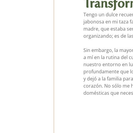
Transfor
Tengo un dulce recuer
General Verses, Fingerpl
jabonosa en mi taza f
madre, que estaba se
organizando; es de las
Podcast de cuentos
Sin embargo, la mayor
a mí en la rutina del 
nuestro entorno en lu
profundamente que lo
y dejó a la familia p
corazón. No sólo me h
domésticas que necesi