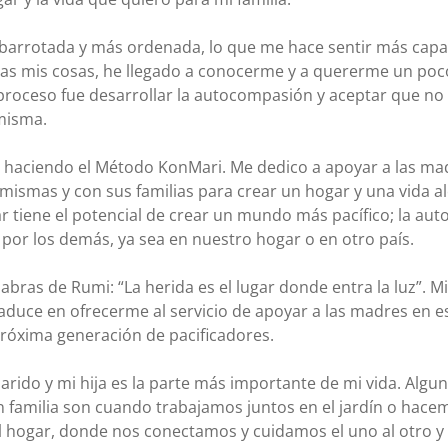
barrotada y más ordenada, lo que me hace sentir más capaz
todas mis cosas, he llegado a conocerme y a quererme un po
proceso fue desarrollar la autocompasión y aceptar que no s
 misma.
 haciendo el Método KonMari. Me dedico a apoyar a las mad
mismas y con sus familias para crear un hogar y una vida al
ar tiene el potencial de crear un mundo más pacífico; la au
por los demás, ya sea en nuestro hogar o en otro país.
labras de Rumi: “La herida es el lugar donde entra la luz”. M
aduce en ofrecerme al servicio de apoyar a las madres en es
 próxima generación de pacificadores. 
arido y mi hija es la parte más importante de mi vida. Algu
familia son cuando trabajamos juntos en el jardín o hace
l hogar, donde nos conectamos y cuidamos el uno al otro y 