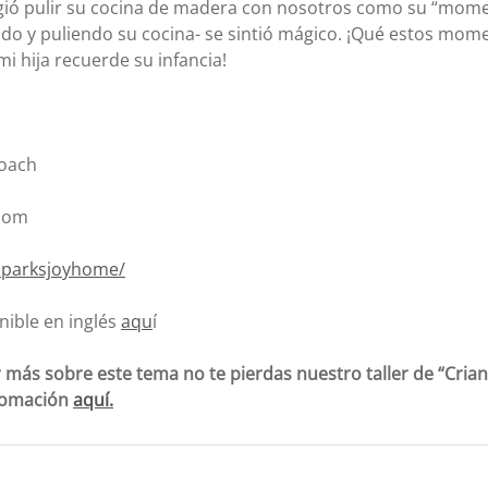
ligió pulir su cocina de madera con nosotros como su “mome
ndo y puliendo su cocina- se sintió mágico. ¡Qué estos mo
i hija recuerde su infancia!
Coach
com
sparksjoyhome/
nible en inglés 
aqu
í
 más sobre este tema no te pierdas nuestro taller de “Crian
fomación 
aquí.