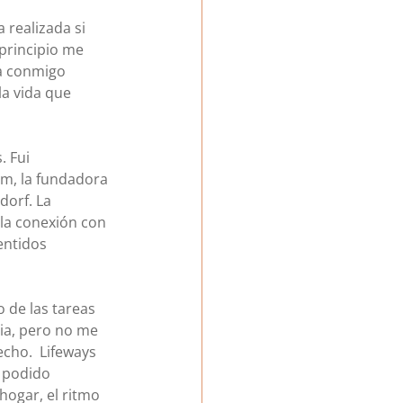
 realizada si 
principio me 
ca conmigo 
a vida que 
 Fui 
om, la fundadora 
dorf. La 
 la conexión con 
entidos 
 de las tareas 
lia, pero no me 
cho.  Lifeways 
 podido 
ogar, el ritmo 