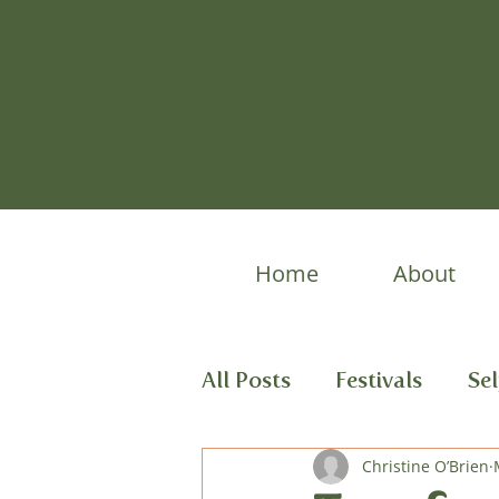
Home
About
All Posts
Festivals
Se
Spring Stories
Christine O’Brien
Child