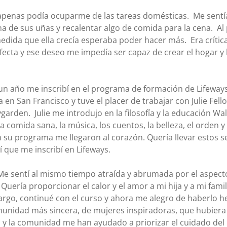
 apenas podía ocuparme de las tareas domésticas.  Me sentía
a de sus uñas y recalentar algo de comida para la cena.  Al 
medida que ella crecía esperaba poder hacer más.  Era críti
ecta y ese deseo me impedía ser capaz de crear el hogar y l
un año me inscribí en el programa de formación de Lifeways.
en San Francisco y tuve el placer de trabajar con Julie Fell
rden.  Julie me introdujo en la filosofía y la educación Wal
la comida sana, la música, los cuentos, la belleza, el orden y
n su programa me llegaron al corazón. Quería llevar estos s
í que me inscribí en Lifeways. 
. Me sentí al mismo tiempo atraída y abrumada por el aspecto
Quería proporcionar el calor y el amor a mi hija y a mi fami
argo, continué con el curso y ahora me alegro de haberlo he
munidad más sincera, de mujeres inspiradoras, que hubiera
 y la comunidad me han ayudado a priorizar el cuidado del h