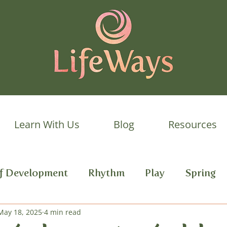
Learn With Us
Blog
Resources
lf Development
Rhythm
Play
Spring
 Development
May 18, 2025
4 min read
Autumn
Daily Rhythm