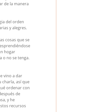
ar de la manera 
gia del orden 
rias y alegres. 
las cosas que se 
 desprendiéndose 
un hogar 
 o no se tenga. 
 vino a dar 
 charla, así que 
 qué ordenar con 
 después de 
sa, y he 
estos recursos 