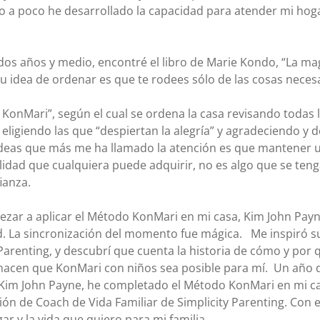
co a poco he desarrollado la capacidad para atender mi hog
 dos años y medio, encontré el libro de Marie Kondo, “La ma
Su idea de ordenar es que te rodees sólo de las cosas necesa
 KonMari”, según el cual se ordena la casa revisando todas 
 eligiendo las que “despiertan la alegría” y agradeciendo y
 ideas que más me ha llamado la atención es que mantener 
idad que cualquiera puede adquirir, no es algo que se tenga
ianza.
ar a aplicar el Método KonMari en mi casa, Kim John Payne
. La sincronización del momento fue mágica.   Me inspiró su
ty Parenting, y descubrí que cuenta la historia de cómo y por
s hacen que KonMari con niños sea posible para mí.  Un año
 Kim John Payne, he completado el Método KonMari en mi ca
ón de Coach de Vida Familiar de Simplicity Parenting. Con 
ar y la vida que quiero para mi familia.