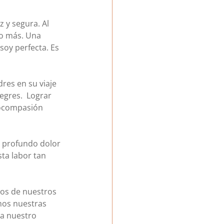
 y segura. Al 
co más. Una 
oy perfecta. Es 
res en su viaje 
egres.  Lograr 
tocompasión 
i profundo dolor 
ta labor tan 
nos de nuestros 
mos nuestras 
a nuestro 