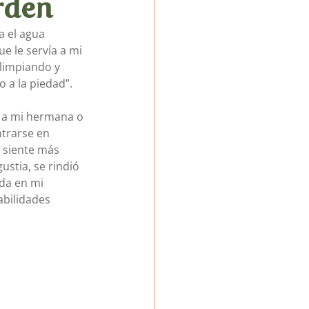
rden
 el agua 
LatAm
e le servía a mi 
limpiando y 
o a la piedad”.
, a mi hermana o 
ntrarse en 
 siente más 
tia, se rindió 
da en mi 
bilidades 