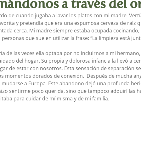
mándonos a través del o
do de cuando jugaba a lavar los platos con mi madre. Vertía
ays, Songs
Summer Games
Living Arts
avorita y pretendía que era una espumosa cerveza de raíz qu
ntada cerca. Mi madre siempre estaba ocupada cocinando, 
 personas que suelen utilizar la frase: “La limpieza está junt
ía de las veces ella optaba por no incluirnos a mi hermano
cuidado del hogar. Su propia y dolorosa infancia la llevó a ce
gar de estar con nosotros. Esta sensación de separación se
s momentos dorados de conexión.  Después de mucha angus
ara mudarse a Europa. Este abandono dejó una profunda heri
izo sentirme poco querida, sino que tampoco adquirí las ha
taba para cuidar de mí misma y de mi familia.