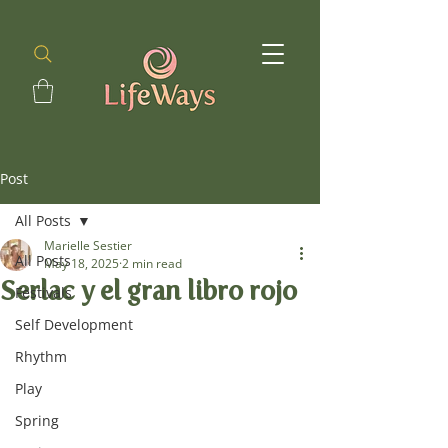
Post
All Posts
Marielle Sestier
All Posts
May 18, 2025
2 min read
Serlac y el gran libro rojo
Festivals
Self Development
Rhythm
Play
Spring