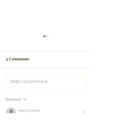
3 Comments
La noble candela
Write a comment...
Shingebiss, el p
marrón
Newest
Henry Carter
Jul 30
For anyone dealing with 